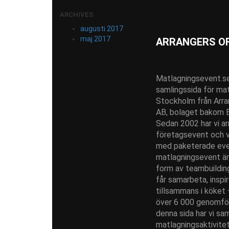
ARCHIVES
augusti 2017
maj 2017
ARRANGERS OF
Matlagningsevent.se
samlingssida för mat
Stockholm från Arr
AB, bolaget bakom 
Sedan 2002 har vi ar
företagsevent och va
med paketerade even
matlagningsevent är
form av teambuilding
får samarbeta, inspir
tillsammans i köket –
över 6 000 genomfö
denna sida har vi sam
matlagningsaktivitet