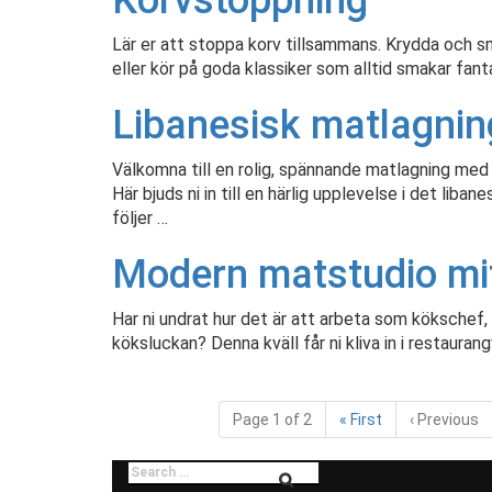
Korvstoppning
Lär er att stoppa korv tillsammans. Krydda och s
eller kör på goda klassiker som alltid smakar fant
Libanesisk matlagnin
Välkomna till en rolig, spännande matlagning med
Här bjuds ni in till en härlig upplevelse i det liba
följer …
Modern matstudio mitt
Har ni undrat hur det är att arbeta som kökschef,
köksluckan? Denna kväll får ni kliva in i restaur
Page 1 of 2
«
First
‹
Previous