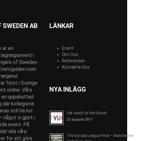
r
e
n
t
 SWEDEN AB
LÄNKAR
)
 är en
Event
Om Oss
lagningsevent i
Referenser
angers of Sweden
Kontakta Oss
Eventguiden.com.
rangerat
r först i Sverige
NYA INLÄGG
t online. Våra
 en uppskattad
 där kollegorna
eras och ha kul
Get ready for the future!
 något vi gjort i
22 augusti 2017
rda event. På
lat alla våra
The Europa League Final – Manchester
er för att göra