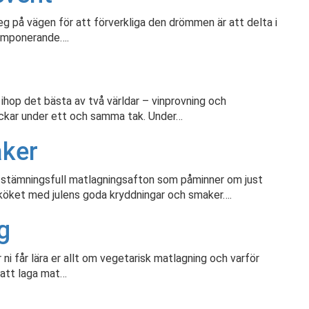
g på vägen för att förverkliga den drömmen är att delta i
 imponerande….
 ihop det bästa av två världar – vinprovning och
ckar under ett och samma tak. Under…
aker
n stämningsfull matlagningsafton som påminner om just
 köket med julens goda kryddningar och smaker….
g
 ni får lära er allt om vegetarisk matlagning och varför
å att laga mat…