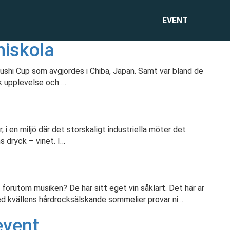
EVENT
iskola
shi Cup som avgjordes i Chiba, Japan. Samt var bland de
sk upplevelse och …
 i en miljö där det storskaligt industriella möter det
ns dryck – vinet. I…
rutom musiken? De har sitt eget vin såklart. Det här är
ed kvällens hårdrocksälskande sommelier provar ni…
event