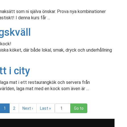
maksätt som ni själva önskar. Prova nya kombinationer
astiskt! I denna kurs får …
gskväll
 kock!
nesiska köket, där både lokal, smak, dryck och underhållning
 i city
 laga mat i ett restaurangkök och servera från
angvärlden, laga mat med en kock som även är …
(
1
2
Next
›
Last
»
c
u
r