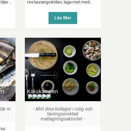
jer ...
restaurangvärlden, laga mat med...
Läs Mer
tt
Kökskampen
(
)
där ni
Möt dina kollegor i rolig och
tävlingsinriktad
matlagningsaktivitet
 hur