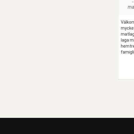
ma
Välkomn
mycket 
matlag
laga m
hemtrev
famigli