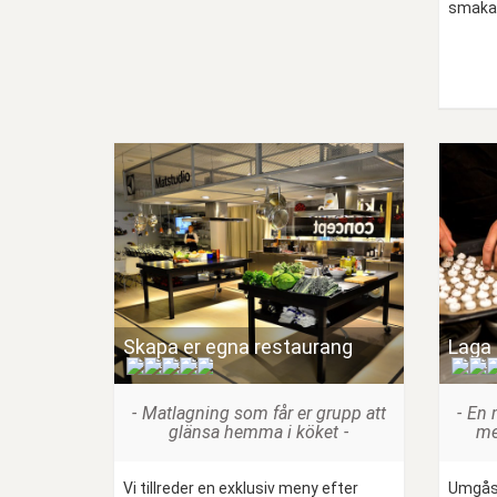
smakar 
Skapa er egna restaurang
Laga
(
)
Matlagning som får er grupp att
En 
glänsa hemma i köket
me
Vi tillreder en exklusiv meny efter
Umgås 