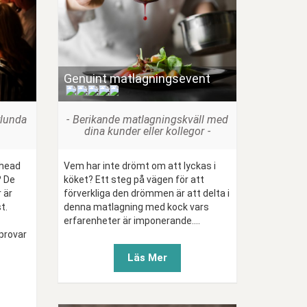
Genuint matlagningsevent
(
)
rlunda
Berikande matlagningskväll med
dina kunder eller kollegor
rhead
Vem har inte drömt om att lyckas i
 De
köket? Ett steg på vägen för att
r är
förverkliga den drömmen är att delta i
t.
denna matlagning med kock vars
erfarenheter är imponerande....
provar
Läs Mer