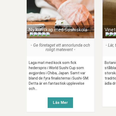
Ny kunskap med Sushiskola
Vinet
(
)
Ge företaget ett annorlunda och
Lär,
roligt matevent
Laga mat med kock som fick
Botani
hederspris i World Sushi Cup som
stålbla
avgjordes i Chiba, Japan. Samt var
storska
bland de fyra finalisterna i Sushi-SM.
traditi
Detta är en fantastisk upplevelse
ädla dr
och...
Läs Mer