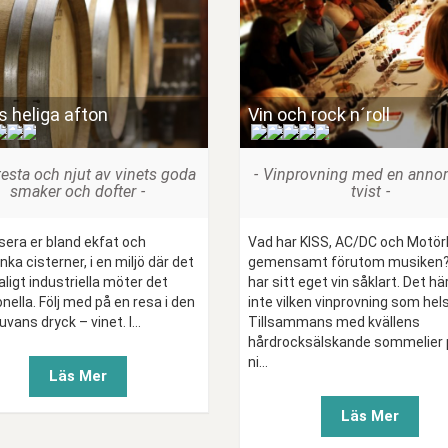
s heliga afton
Vin och rock n´roll
(
)
(
)
 testa och njut av vinets goda
Vinprovning med en anno
smaker och dofter
tvist
sera er bland ekfat och
Vad har KISS, AC/DC och Motö
nka cisterner, i en miljö där det
gemensamt förutom musiken?
ligt industriella möter det
har sitt eget vin såklart. Det hä
onella. Följ med på en resa i den
inte vilken vinprovning som hels
uvans dryck – vinet. I...
Tillsammans med kvällens
hårdrocksälskande sommelier 
ni...
Läs Mer
Läs Mer