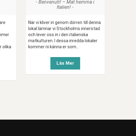
Benvenuti! – Mat hemma i
Italien!
are
När vi kliver in genom dörren till denna
lokal lämnar vi Stockholms innerstad
ommer
och lever oss in i den italienska
matkulturen. I dessa inredda lokaler
 olika
kommer ni känna er som...
Läs Mer