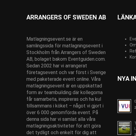
ARRANGERS OF SWEDEN AB
LÄNK
Matlagningsevent.se är en
Ev
Om
samlingssida för matlagningsevent i
Re
Stockholm från Arrangers of Sweden
Ko
AB, bolaget bakom Eventguiden.com.
Sedan 2002 har vi arrangerat
företagsevent och var först i Sverige
NYA I
med paketerade event online. Våra
matlagningsevent är en uppskattad
form av teambuilding där kollegorna
får samarbeta, inspireras och ha kul
G
tillsammans i köket – något vi gjort i
2
över 6 000 genomförda event. På
denna sida har vi samlat alla våra
T
matlagningsaktiviteter för att göra
U
det tydligt och enkelt för dig att
2