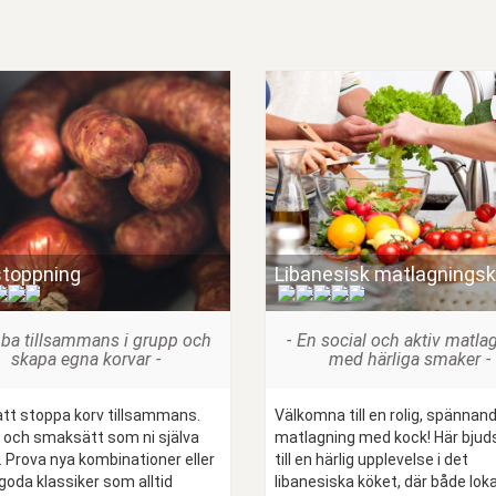
stoppning
Libanesisk matlagningsk
(
)
(
)
ba tillsammans i grupp och
En social och aktiv matla
skapa egna korvar
med härliga smaker
 att stoppa korv tillsammans.
Välkomna till en rolig, spännan
 och smaksätt som ni själva
matlagning med kock! Här bjuds 
. Prova nya kombinationer eller
till en härlig upplevelse i det
goda klassiker som alltid
libanesiska köket, där både loka