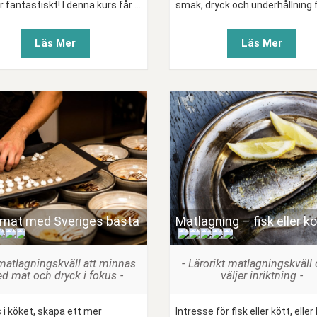
fantastiskt! I denna kurs får ...
smak, dryck och underhållning föl
Läs Mer
Läs Mer
 mat med Sveriges bästa
Matlagning – fisk eller kö
(
)
(
)
matlagningskväll att minnas
Lärorikt matlagningskväll 
d mat och dryck i fokus
väljer inriktning
i köket, skapa ett mer
Intresse för fisk eller kött, eller