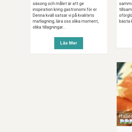
säsong och målet är att ge
samma
inspiration kring gastronomi för er.
tillsa
Denna kväll satsar vi på kvalitets
oförgl
matlagning, lära oss olika moment,
bästa ko
olika tillagningar...
Läs Mer
Itali