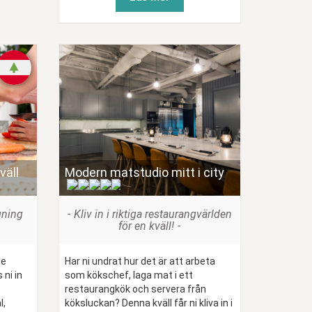
väll
Modern matstudio mitt i city
(
)
gning
Kliv in i riktiga restaurangvärlden
för en kväll!
de
Har ni undrat hur det är att arbeta
ni in
som kökschef, laga mat i ett
restaurangkök och servera från
l,
köksluckan? Denna kväll får ni kliva in i