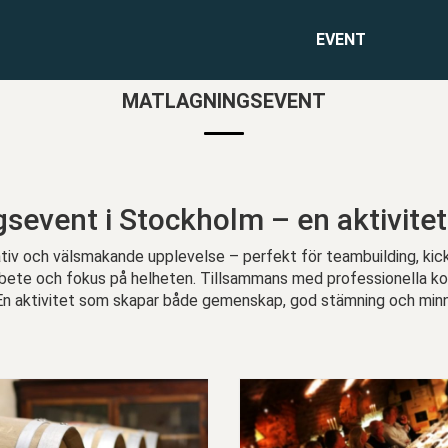
EVENT
MATLAGNINGSEVENT
sevent i Stockholm – en aktivit
ativ och välsmakande upplevelse – perfekt för teambuilding, kick
te och fokus på helheten. Tillsammans med professionella kockar
En aktivitet som skapar både gemenskap, god stämning och minn