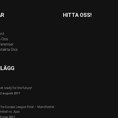
AR
HITTA OSS!
ent
 Oss
ferenser
ntakta Oss
NLÄGG
et ready for the future!
2 augusti 2017
he Europa League Final – Manchester
nited vs. Ajax
5 maj 2017