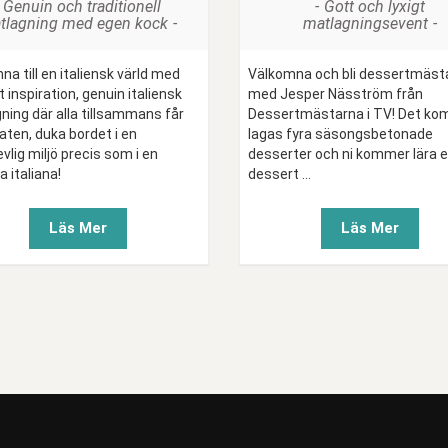
Genuin och traditionell
Gott och lyxigt
tlagning med egen kock
matlagningsevent
a till en italiensk värld med
Välkomna och bli dessertmäst
inspiration, genuin italiensk
med Jesper Näsström från
ning där alla tillsammans får
Dessertmästarna i TV! Det k
aten, duka bordet i en
lagas fyra säsongsbetonade
lig miljö precis som i en
desserter och ni kommer lära er
a italiana!
dessert ...
Läs Mer
Läs Mer