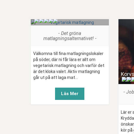
Vegetarisk matlagning
(
)
Det gröna
matlagningsalternativet!
Välkomna till fina matlagningslokaler
på söder, där ni får lära er allt om
vegetarisk matlagning och varför det
är det kloka valet. Aktiv matlagning
Korv
går ut på att laga mat...
Job
Läs Mer
Lär er
Krydda
önskar
kör på 