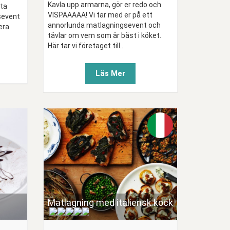
Kavla upp armarna, gör er redo och
kta
VISPAAAAA! Vi tar med er på ett
gsevent
annorlunda matlagningsevent och
era
tävlar om vem som är bäst i köket.
Här tar vi företaget till...
Läs Mer
Matlagning med italiensk kock
(
)