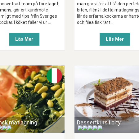
nsvetsat team på företaget
man gör vi för att få den perfe
mmans, gör ert kundmöte
biten, filén? I detta matlagnin
ömligt med tips från Sveriges
lär de erfarna kockarna er hant
ckar. I köket faller vi ur ...
och filea fisk rätt...
Läs Mer
Läs Mer
ensk matlagning
Dessertkurs i city
(
)
(
)