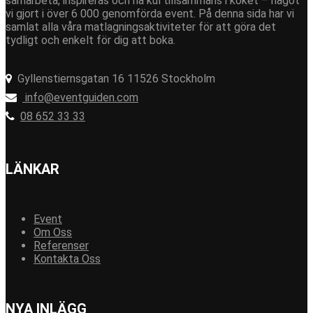
samarbeta, inspireras och ha kul tillsammans i köket – något
vi gjort i över 6 000 genomförda event. På denna sida har vi
samlat alla våra matlagningsaktiviteter för att göra det
tydligt och enkelt för dig att boka.
Gyllenstiernsgatan 16 11526 Stockholm
info@eventguiden.com
08 652 33 33
LÄNKAR
Event
Om Oss
Referenser
Kontakta Oss
NYA INLÄGG