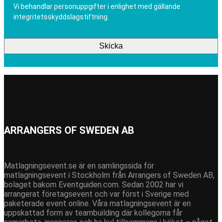
Vi behandlar personuppgifter i enlighet med gällande
integritetsskyddslagstiftning.
C
A
P
T
C
H
A
ARRANGERS OF SWEDEN AB
Matlagningsevent.se är en samlingssida för
matlagningsevent i Stockholm från Arrangers of Sweden AB,
bolaget bakom Eventguiden.com. Sedan 2002 har vi
arrangerat företagsevent och var först i Sverige med
paketerade event online. Våra matlagningsevent är en
uppskattad form av teambuilding där kollegorna får