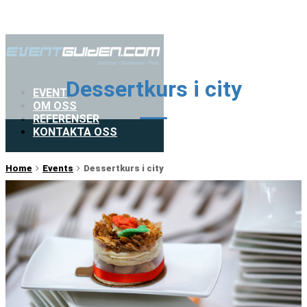
Dessertkurs i city
EVENT
OM OSS
REFERENSER
KONTAKTA OSS
Home
Events
Dessertkurs i city