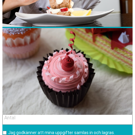
E-post
*
Telefonnummer
*
Datum
*
DD
Antal
*
streck
MM
streck
ÅÅÅÅ
Jag godkänner att mina uppgifter samlas in och lagras.