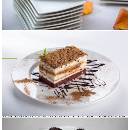
Snabbfakta
Passar: 10–40 personer
Två glas vin/öl/alkoholfritt ingår under aktviteten.
Önskar ni köpa till dessertvin går det alldeles utmärkt.
Gott och lyxigt matlagningsevent
Välkomna och bli dessertmästare med Jesper Näsström från
Dessertmästarna i TV!
Det kommer lagas fyra säsongsbetonade desserter och ni